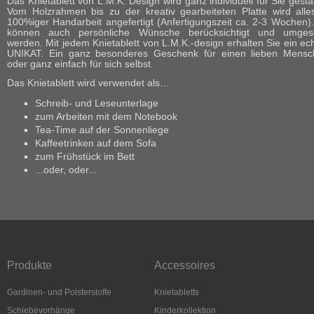
Das Knietablett von L.M.K. Design wird ganz individuell für Sie gestal
Vom Holzrahmen bis zu der kreativ gearbeiteten Platte wird alle
100%iger Handarbeit angefertigt (Anfertigungszeit ca. 2-3 Wochen)
können auch persönliche Wünsche berücksichtigt und umgese
werden. Mit jedem Knietablett von L.M.K.-design erhalten Sie ein ec
UNIKAT. Ein ganz besonderes Geschenk für einen lieben Mensc
oder ganz einfach für sich selbst.
Das Knietablett wird verwendet als…
Schreib- und Leseunterlage
zum Arbeiten mit dem Notebook
Tea-Time auf der Sonnenliege
Kaffeetrinken auf dem Sofa
zum Frühstück im Bett
...oder, oder...
Produkte
Accessoires
Gardinen- und Polsterstoffe
Knietabletts
Schiebevorhänge
Kinderkollektion