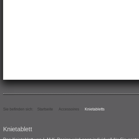
Sie befinden sich:
Startseite
Accessoires
Knietabletts
Knietablett